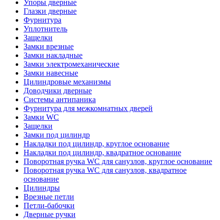
Упоры дверные
Глазки дверные
Фурнитура
Уплотнитель
Защелки
Замки врезные
Замки накладные
Замки электромеханические
Замки навесные
Цилиндровые механизмы
Доводчики дверные
Системы антипаника
Фурнитура для межкомнатных дверей
Замки WC
Защелки
Замки под цилиндр
Накладки под цилиндр, круглое основание
Накладки под цилиндр, квадратное основание
Поворотная ручка WC для санузлов, круглое основание
Поворотная ручка WC для санузлов, квадратное
основание
Цилиндры
Врезные петли
Петли-бабочки
Дверные ручки