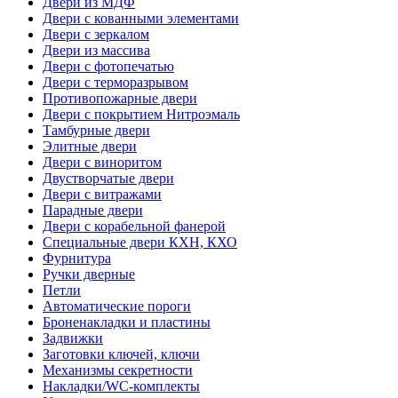
Двери из МДФ
Двери с кованными элементами
Двери с зеркалом
Двери из массива
Двери с фотопечатью
Двери с терморазрывом
Противопожарные двери
Двери с покрытием Нитроэмаль
Тамбурные двери
Элитные двери
Двери с виноритом
Двустворчатые двери
Двери с витражами
Парадные двери
Двери с корабельной фанерой
Специальные двери КХН, КХО
Фурнитура
Ручки дверные
Петли
Автоматические пороги
Броненакладки и пластины
Задвижки
Заготовки ключей, ключи
Механизмы секретности
Накладки/WC-комплекты