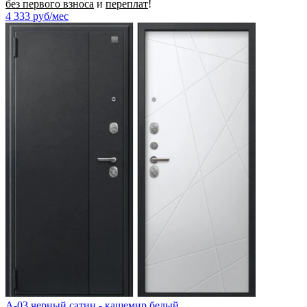
без первого взноса
и
переплат
!
4 333
руб/мес
A-03 черный сатин - кашемир белый