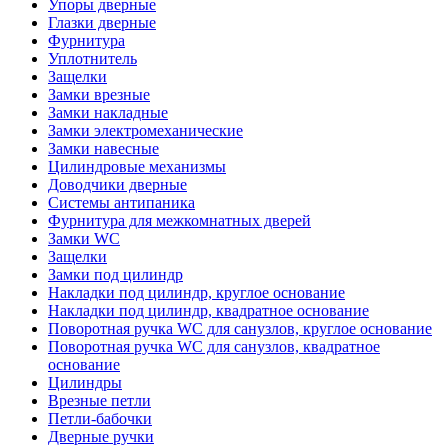
Упоры дверные
Глазки дверные
Фурнитура
Уплотнитель
Защелки
Замки врезные
Замки накладные
Замки электромеханические
Замки навесные
Цилиндровые механизмы
Доводчики дверные
Системы антипаника
Фурнитура для межкомнатных дверей
Замки WC
Защелки
Замки под цилиндр
Накладки под цилиндр, круглое основание
Накладки под цилиндр, квадратное основание
Поворотная ручка WC для санузлов, круглое основание
Поворотная ручка WC для санузлов, квадратное
основание
Цилиндры
Врезные петли
Петли-бабочки
Дверные ручки