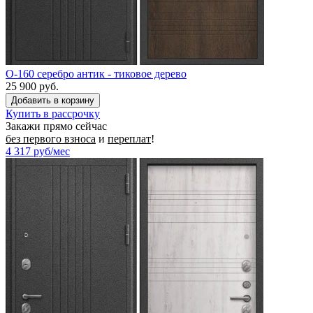
O-160 серебро антик - тиковое дерево
25 900 руб.
Купить в рассрочку
Закажи прямо сейчас
без первого взноса
и
переплат
!
4 317
руб/мес