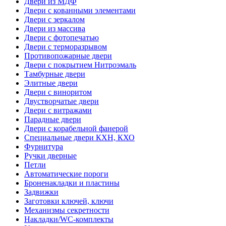
Двери из МДФ
Двери с кованными элементами
Двери с зеркалом
Двери из массива
Двери с фотопечатью
Двери с терморазрывом
Противопожарные двери
Двери с покрытием Нитроэмаль
Тамбурные двери
Элитные двери
Двери с виноритом
Двустворчатые двери
Двери с витражами
Парадные двери
Двери с корабельной фанерой
Специальные двери КХН, КХО
Фурнитура
Ручки дверные
Петли
Автоматические пороги
Броненакладки и пластины
Задвижки
Заготовки ключей, ключи
Механизмы секретности
Накладки/WC-комплекты