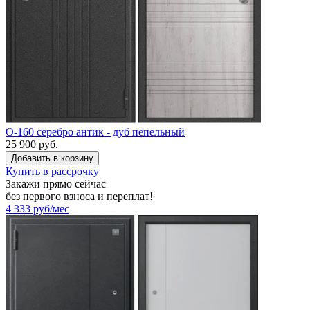
O-160 серебро антик - дуб пепельный
25 900 руб.
Купить в рассрочку
Закажи прямо сейчас
без первого взноса
и
переплат
!
4 333
руб/мес