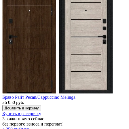
Браво Райт Pecan/Cappuccino Melinga
26 050 руб.
Купить в рассрочку
Закажи прямо сейчас
без первого взноса
и
переплат
!