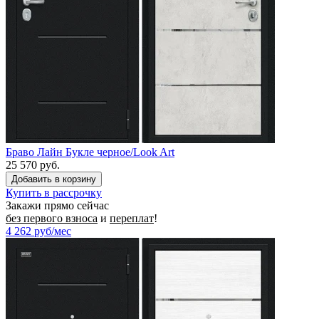
Браво Лайн Букле черное/Look Art
25 570 руб.
Купить в рассрочку
Закажи прямо сейчас
без первого взноса
и
переплат
!
4 262
руб/мес