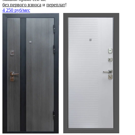
без первого взноса
и
переплат
!
4 250
руб/мес