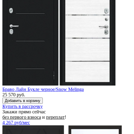
Браво Лайн Букле черное/Snow Melinga
25 570 руб.
Купить в рассрочку
Закажи прямо сейчас
без первого взноса
и
переплат
!
4 267
руб/мес